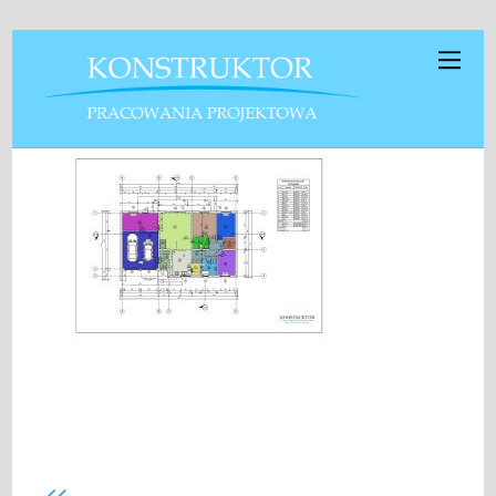
Truskawka07 rzut parteru