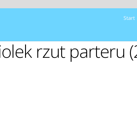
Start
iolek rzut parteru (